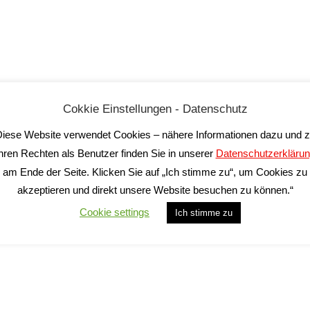
Barbera BIO
GAVI Anfora BIO
La Zerba
La Zerba
9,90
€
18,90
€
Cokkie Einstellungen - Datenschutz
iese Website verwendet Cookies – nähere Informationen dazu und 
inkl. 19 % MwSt.
inkl. 19 % MwSt.
hren Rechten als Benutzer finden Sie in unserer
Datenschutzerkläru
gl.
Versandkosten
zzgl.
Versandkosten
am Ende der Seite. Klicken Sie auf „Ich stimme zu“, um Cookies zu
eferzeit:
2-5 Tage*
Lieferzeit:
2-5 Tage*
akzeptieren und direkt unsere Website besuchen zu können.“
Cookie settings
Ich stimme zu