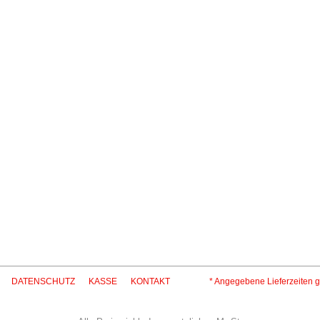
Il Bandito BIO
Il Campione BIO
La Zerba
La Zerba
12,90
€
17,50
€
inkl. 19 % MwSt.
inkl. 19 % MwSt.
gl.
Versandkosten
zzgl.
Versandkosten
eferzeit:
2-5 Tage*
Lieferzeit:
2-5 Tage*
DATENSCHUTZ
KASSE
KONTAKT
* Angegebene Lieferzeiten g