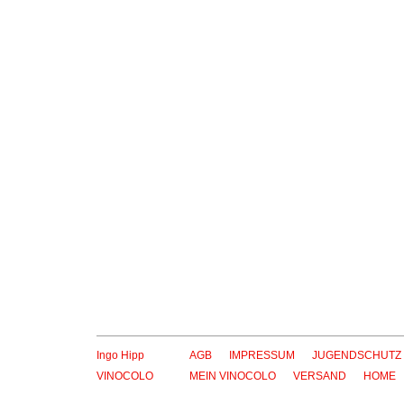
GAVI BIO
La Zerba
10,50
€
inkl. 19 % MwSt.
zzgl.
Versandkosten
zz
Lieferzeit:
2-5 Tage*
Li
Ingo Hipp
AGB
IMPRESSUM
JUGENDSCHUTZ
VINOCOLO
MEIN VINOCOLO
VERSAND
HOME