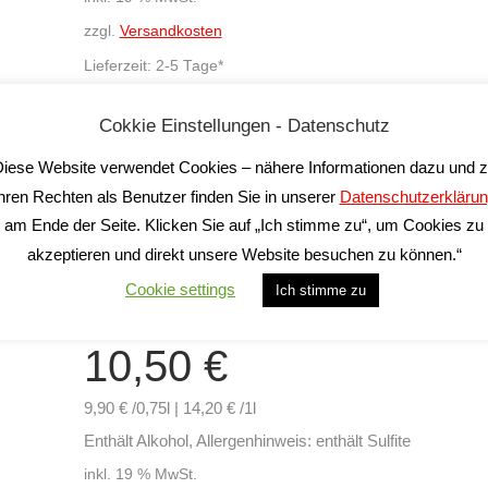
zzgl.
Versandkosten
Lieferzeit:
2-5 Tage*
Cokkie Einstellungen - Datenschutz
In den Warenkorb
iese Website verwendet Cookies – nähere Informationen dazu und 
hren Rechten als Benutzer finden Sie in unserer
Datenschutzerkläru
am Ende der Seite. Klicken Sie auf „Ich stimme zu“, um Cookies zu
akzeptieren und direkt unsere Website besuchen zu können.“
Cookie settings
Ich stimme zu
GAVI BIO
La Zerba
10,50
€
9,90 € /0,75l | 14,20 € /1l
Enthält Alkohol, Allergenhinweis: enthält Sulfite
inkl. 19 % MwSt.