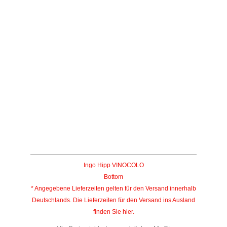
La Tota
Marchesi Alfieri
15,90
€
inkl. 19 % MwSt.
zzgl.
Versandkosten
Lieferzeit:
2-5 Tage*
Ingo Hipp VINOCOLO
Bottom
* Angegebene Lieferzeiten gelten für den Versand innerhalb
Deutschlands. Die Lieferzeiten für den Versand ins Ausland
finden Sie
hier
.