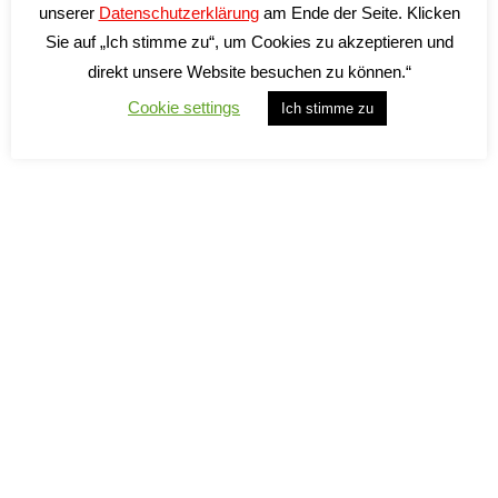
unserer
Datenschutzerklärung
am Ende der Seite. Klicken
zzgl.
Versandkosten
Sie auf „Ich stimme zu“, um Cookies zu akzeptieren und
Lieferzeit:
2-5 Tage*
direkt unsere Website besuchen zu können.“
Cookie settings
Ich stimme zu