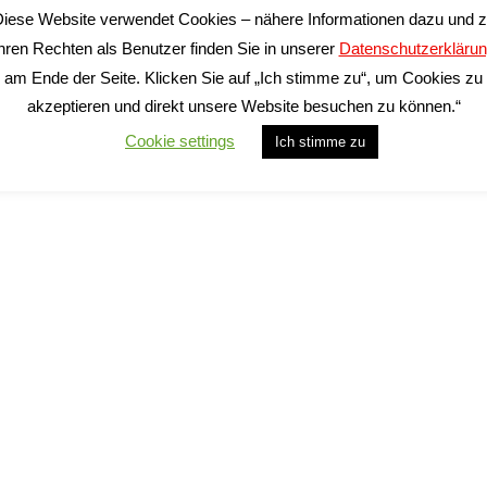
DATENSCHUTZ
KASSE
KONTAKT
* Angegebene Lieferzeiten g
iese Website verwendet Cookies – nähere Informationen dazu und 
hren Rechten als Benutzer finden Sie in unserer
Datenschutzerkläru
am Ende der Seite. Klicken Sie auf „Ich stimme zu“, um Cookies zu
Alle Preise inkl. der gesetzlichen MwSt.
akzeptieren und direkt unsere Website besuchen zu können.“
Cookie settings
Ich stimme zu