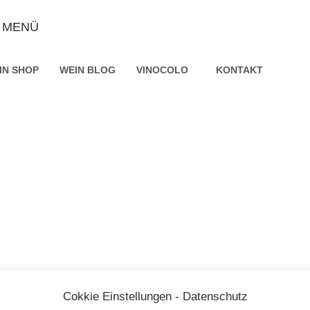
MENÜ
IN SHOP
WEIN BLOG
VINOCOLO
KONTAKT
udi di Guagnano
Vigne Monache
10 Products
9 Products
Cokkie Einstellungen - Datenschutz