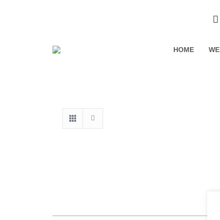
HOME
WE
Duca Carlo Guarini
Fe
12 Products