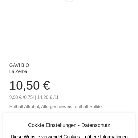
GAVI BIO
La Zerba
10,50
€
9,90 € /0,75l | 14,20 € /1l
Enthält Alkohol, Allergenhinweis: enthält Sulfite
inkl. 19 % MwSt.
Cokkie Einstellungen - Datenschutz
zzgl.
Versandkosten
Lieferzeit:
2-5 Tage*
Diese Website verwendet Cookies – nähere Informationen