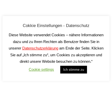
GAVI BIO
La Zerba
Cokkie Einstellungen - Datenschutz
10,50
€
Diese Website verwendet Cookies – nähere Informationen
inkl. 19 % MwSt.
dazu und zu Ihren Rechten als Benutzer finden Sie in
unserer
Datenschutzerklärung
am Ende der Seite. Klicken
zzgl.
Versandkosten
Sie auf „Ich stimme zu“, um Cookies zu akzeptieren und
Lieferzeit:
2-5 Tage*
direkt unsere Website besuchen zu können.“
Cookie settings
Ich stimme zu