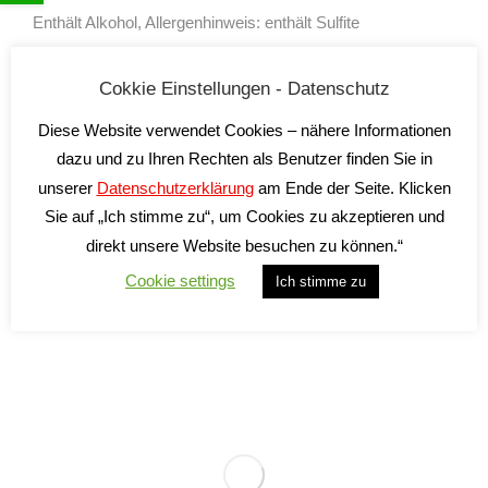
Enthält Alkohol, Allergenhinweis: enthält Sulfite
inkl. 19 % MwSt.
Cokkie Einstellungen - Datenschutz
zzgl.
Versandkosten
Lieferzeit:
2-5 Tage*
Diese Website verwendet Cookies – nähere Informationen
dazu und zu Ihren Rechten als Benutzer finden Sie in
unserer
Datenschutzerklärung
am Ende der Seite. Klicken
In den Warenkorb
Sie auf „Ich stimme zu“, um Cookies zu akzeptieren und
direkt unsere Website besuchen zu können.“
Cookie settings
Ich stimme zu