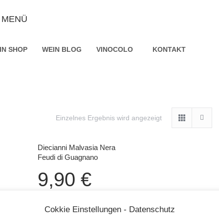
MENÜ
IN SHOP
WEIN BLOG
VINOCOLO
KONTAKT
Einzelnes Ergebnis wird angezeigt
Diecianni Malvasia Nera
Feudi di Guagnano
9,90
€
9,90 € /0,75l | 13,20 € /1l
Cokkie Einstellungen - Datenschutz
Enthält Alkohol, Allergenhinweis: enthält Sulfite