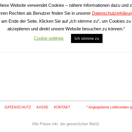
iese Website verwendet Cookies – nähere Informationen dazu und 
inkl. 19 % MwSt.
hren Rechten als Benutzer finden Sie in unserer
Datenschutzerkläru
zzgl.
Versandkosten
am Ende der Seite. Klicken Sie auf „Ich stimme zu“, um Cookies zu
Lieferzeit:
2-5 Tage*
akzeptieren und direkt unsere Website besuchen zu können.“
Cookie settings
Ich stimme zu
In den Warenkorb
DATENSCHUTZ
KASSE
KONTAKT
* Angegebene Lieferzeiten g
Alle Preise inkl. der gesetzlichen MwSt.