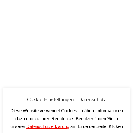
Mongovone 1l
Elio Perrone
34,50
€
Cokkie Einstellungen - Datenschutz
inkl. 19 % MwSt.
Diese Website verwendet Cookies – nähere Informationen
zzgl.
Versandkosten
dazu und zu Ihren Rechten als Benutzer finden Sie in
Lieferzeit:
2-5 Tage*
unserer
Datenschutzerklärung
am Ende der Seite. Klicken