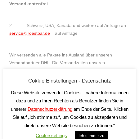
Versandkostenfrei
2 Schweiz, USA, Kanada und weitere auf Anfrage an
service@roestbar.de
auf Anfrage
Wir versenden alle Pakete ins Ausland über unseren
Versandpartner DHL. Die Versandzeiten unseres
Partnerunternehmens DHL in das Ausland betragen nach
dessen Information 3 bis 12 Werktage.
Cokkie Einstellungen - Datenschutz
Diese Website verwendet Cookies – nähere Informationen
ZAHLUNGSARTEN
dazu und zu Ihren Rechten als Benutzer finden Sie in
unserer
Datenschutzerklärung
am Ende der Seite. Klicken
LÄNDER VERFÜGBARE ZAHLUNGSARTEN
Sie auf „Ich stimme zu“, um Cookies zu akzeptieren und
Deutschland PayPal, Kreditkarte (Mastercard, VISA,
direkt unsere Website besuchen zu können.“
American Express), SOFORT-Überweisung, Giropay sowie
Cookie settings
Ich stimme zu
Vorkasse