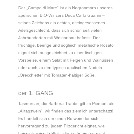
Der „Campo di Mare“ ist ein Negroamaro unseres
apulischen BIO-Winzers Duca Carlo Guarini –
seines Zeichens ein echtes, alteingesessenes
Adelsgeschlecht, dass sich schon seit vielen
Jahrhunderten mit Weinanbau befasst. Der
fruchtige, beerige und sogleich metallische Rosato
eignet sich ausgezeichnet zu einer fischigen
Vorspeise, einem Salat mit Feigen und Walnüssen
oder auch zu den typisch apulischen Nudeln
„Orecchiette“ mit Tomaten-haltiger Soße.
der 1. GANG
Tasmorcan, die Barbera-Traube gilt im Piemont als
„Alltagswein“, wir finden das ziemlich unterschätzt!
Es handelt sich um einen Rotwein der sich
hervorragend zu jedem Pilzgericht eignet, wie
beispielsweise Trüffel – der ja für ein gar nicht