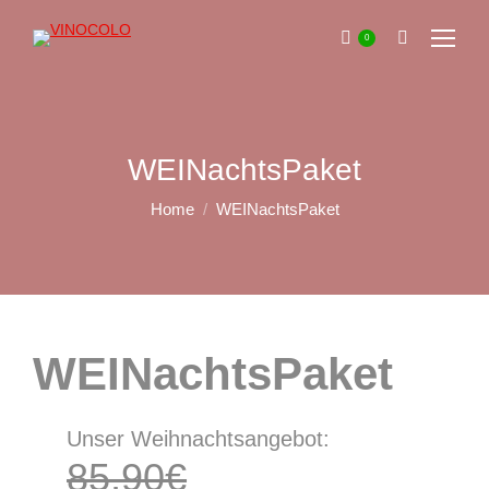
0
Search:
WEINachtsPaket
You are here:
Home
WEINachtsPaket
WEINachtsPaket
Unser Weihnachtsangebot:
85,90€