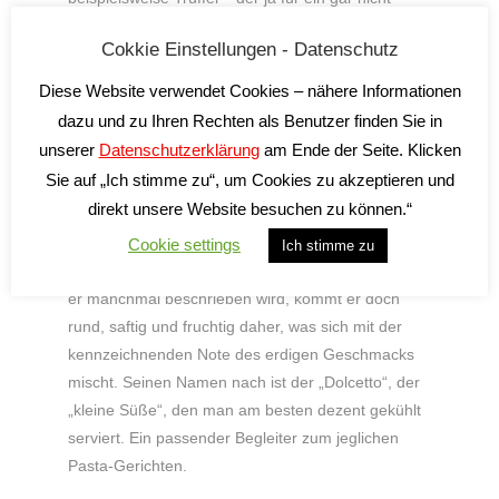
alltägliches Essen spricht. Hinzu kommt das
Cokkie Einstellungen - Datenschutz
ausgezeichnete Design der kleinen dickbauchigen
Tasmorcan-Flasche von Elio Perrone mit dem
Diese Website verwendet Cookies – nähere Informationen
Etikett, dass seine Frau selbst entworfen hat.
dazu und zu Ihren Rechten als Benutzer finden Sie in
unserer
Datenschutzerklärung
am Ende der Seite. Klicken
der 2.GANG
Sie auf „Ich stimme zu“, um Cookies zu akzeptieren und
direkt unsere Website besuchen zu können.“
Der Dolcetto von Renato Corino ist ein urtypisch
piemontesischer Wein zum Ausprobieren und
Cookie settings
Ich stimme zu
Erfahren! Mal was Anderes. „Knockentrocken“ wie
er manchmal beschrieben wird, kommt er doch
rund, saftig und fruchtig daher, was sich mit der
kennzeichnenden Note des erdigen Geschmacks
mischt. Seinen Namen nach ist der „Dolcetto“, der
„kleine Süße“, den man am besten dezent gekühlt
serviert. Ein passender Begleiter zum jeglichen
Pasta-Gerichten.