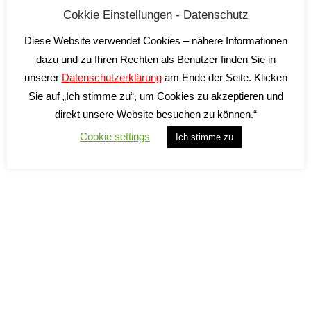
Cokkie Einstellungen - Datenschutz
Diese Website verwendet Cookies – nähere Informationen
dazu und zu Ihren Rechten als Benutzer finden Sie in
unserer
Datenschutzerklärung
am Ende der Seite. Klicken
Wein von VINOCOLO? Fast so einfach wie eine
Sie auf „Ich stimme zu“, um Cookies zu akzeptieren und
Pizza bestellen
direkt unsere Website besuchen zu können.“
Wein Blog
By
VINOCOLO
Juli 6, 2026
Cookie settings
Ich stimme zu
Leave a comment
Mal ehrlich: Wenn der Pizza-Hunger kommt,
überlegen die wenigsten lange. Man öffnet den
Onlineshop, klickt sich durch die Speisekarte, bestellt
– und freut sich auf die Lieferung. Warum sollte das
bei gutem Wein anders sein? Bei VINOCOLO kannst
Du Deinen Wein genauso unkompliziert bestellen.
Ganz bequem online – und das nicht nur, wenn Du
weiter…