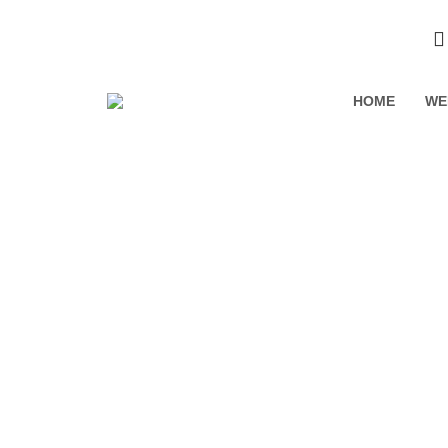
HOME
WE