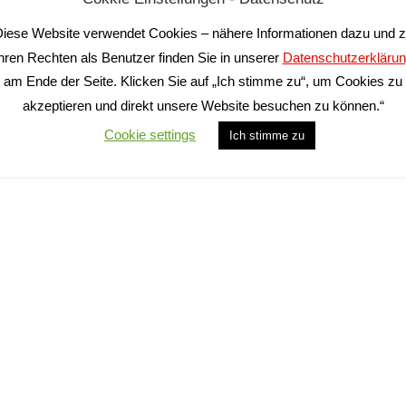
iese Website verwendet Cookies – nähere Informationen dazu und 
hren Rechten als Benutzer finden Sie in unserer
Datenschutzerkläru
am Ende der Seite. Klicken Sie auf „Ich stimme zu“, um Cookies zu
akzeptieren und direkt unsere Website besuchen zu können.“
Cookie settings
Ich stimme zu
hlt als nur Aromen – er erzählt Geschichten von Jahrhunderten, von 
 Guarini.