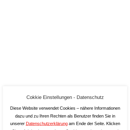
Animè Bianco Frizzante
Feudi di Guagnano
10,50
€
Cokkie Einstellungen - Datenschutz
inkl. 19 % MwSt.
Diese Website verwendet Cookies – nähere Informationen
zzgl.
Versandkosten
dazu und zu Ihren Rechten als Benutzer finden Sie in
Lieferzeit:
2-5 Tage*
unserer
Datenschutzerklärung
am Ende der Seite. Klicken