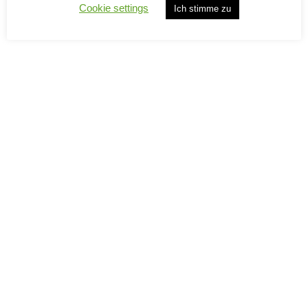
Cookie settings
Ich stimme zu
GAVI BIO
La Zerba