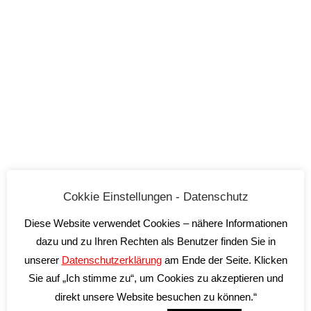
GAVI Anfora BIO
La Zerba
Cokkie Einstellungen - Datenschutz
18,90
€
Diese Website verwendet Cookies – nähere Informationen
inkl. 19 % MwSt.
dazu und zu Ihren Rechten als Benutzer finden Sie in
unserer
Datenschutzerklärung
am Ende der Seite. Klicken
zzgl.
Versandkosten
Sie auf „Ich stimme zu“, um Cookies zu akzeptieren und
Lieferzeit:
2-5 Tage*
direkt unsere Website besuchen zu können.“