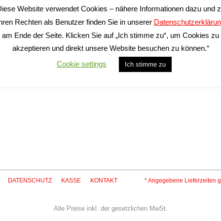
iese Website verwendet Cookies – nähere Informationen dazu und 
hren Rechten als Benutzer finden Sie in unserer
Datenschutzerkläru
am Ende der Seite. Klicken Sie auf „Ich stimme zu“, um Cookies zu
akzeptieren und direkt unsere Website besuchen zu können.“
Malia
ca Carlo Guarini
Cookie settings
Ich stimme zu
12,90
€
inkl. 19 % MwSt.
gl.
Versandkosten
eferzeit:
2-5 Tage*
DATENSCHUTZ
KASSE
KONTAKT
* Angegebene Lieferzeiten g
Alle Preise inkl. der gesetzlichen MwSt.