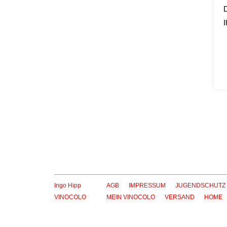
D
I
Diecianni Malvasia Nera
Feudi di Guagnano
Du
9,90
€
inkl. 19 % MwSt.
zzgl.
Versandkosten
zz
Lieferzeit:
2-5 Tage*
Li
Ingo Hipp
AGB
IMPRESSUM
JUGENDSCHUTZ
VINOCOLO
MEIN VINOCOLO
VERSAND
HOME