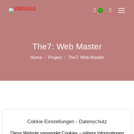
0
Search:
The7: Web Master
You are here:
Home
Project
The7: Web Master
Cokkie Einstellungen - Datenschutz
View demo
Diese Website verwendet Cookies – nähere Informationen