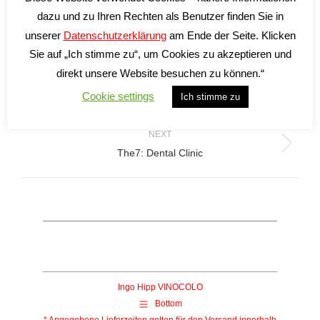
Category:
One page
By
VINOCOLO
Juni 20, 2019
dazu und zu Ihren Rechten als Benutzer finden Sie in
unserer
Datenschutzerklärung
am Ende der Seite. Klicken
Sie auf „Ich stimme zu“, um Cookies zu akzeptieren und
Project
direkt unsere Website besuchen zu können.“
PREVIOUS
Cookie settings
Ich stimme zu
Previous
navigation
The7: Small Store (WooCommerce)
project:
NEXT
Next
The7: Dental Clinic
project:
Ingo Hipp VINOCOLO
Bottom