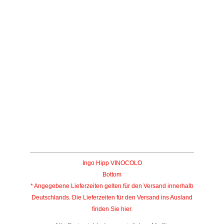
Assiade Riserva DOP
Vigne Monache
33,50
€
inkl. 19 % MwSt.
zzgl.
Versandkosten
Lieferzeit:
2-5 Tage*
Ingo Hipp VINOCOLO
Bottom
* Angegebene Lieferzeiten gelten für den Versand innerhalb
Deutschlands. Die Lieferzeiten für den Versand ins Ausland
finden Sie
hier
.