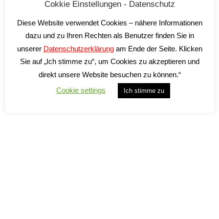
Cokkie Einstellungen - Datenschutz
Diese Website verwendet Cookies – nähere Informationen
dazu und zu Ihren Rechten als Benutzer finden Sie in
unserer
Datenschutzerklärung
am Ende der Seite. Klicken
Sie auf „Ich stimme zu“, um Cookies zu akzeptieren und
direkt unsere Website besuchen zu können.“
Cookie settings
Ich stimme zu
Vigne Monache
1920 Primitivo Likörwein
25,50
€
inkl. 19 % MwSt.
zzgl.
Versandkosten
Lieferzeit:
2-5 Tage*