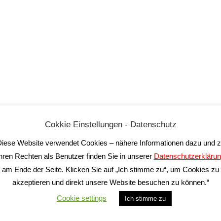
iade Riserva DOP
Barbera 3l Bag in Box BIO
Vigne Monache
La Zerba
33,50
€
19,90
€
Cokkie Einstellungen - Datenschutz
inkl. 19 % MwSt.
inkl. 19 % MwSt.
iese Website verwendet Cookies – nähere Informationen dazu und 
gl.
Versandkosten
zzgl.
Versandkosten
hren Rechten als Benutzer finden Sie in unserer
Datenschutzerkläru
eferzeit:
2-5 Tage*
Lieferzeit:
2-5 Tage*
am Ende der Seite. Klicken Sie auf „Ich stimme zu“, um Cookies zu
akzeptieren und direkt unsere Website besuchen zu können.“
Cookie settings
Ich stimme zu