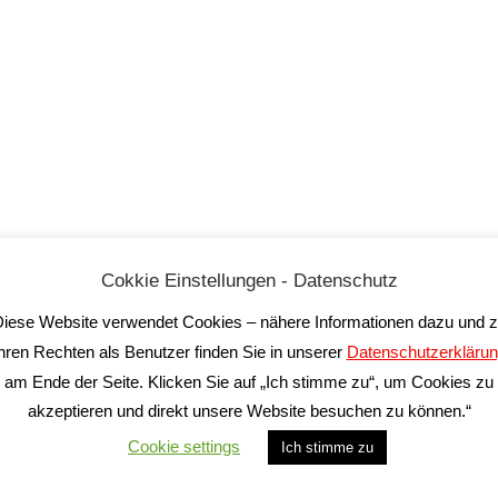
Mongovone 0,5l
Mongovone 1l
Elio Perrone
Elio Perrone
18,90
€
34,50
€
Cokkie Einstellungen - Datenschutz
inkl. 19 % MwSt.
inkl. 19 % MwSt.
iese Website verwendet Cookies – nähere Informationen dazu und 
gl.
Versandkosten
zzgl.
Versandkosten
hren Rechten als Benutzer finden Sie in unserer
Datenschutzerkläru
eferzeit:
2-5 Tage*
Lieferzeit:
2-5 Tage*
am Ende der Seite. Klicken Sie auf „Ich stimme zu“, um Cookies zu
akzeptieren und direkt unsere Website besuchen zu können.“
Cookie settings
Ich stimme zu