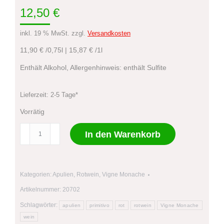
12,50
€
inkl. 19 % MwSt.
zzgl.
Versandkosten
11,90 € /0,75l | 15,87 € /1l
Enthält Alkohol, Allergenhinweis: enthält Sulfite
Lieferzeit:
2-5 Tage*
Vorrätig
SerVite
In den Warenkorb
Vigne
Monache
Menge
Kategorien:
Apulien
,
Rotwein
,
Vigne Monache
Artikelnummer:
20702
Schlagwörter:
apulien
primitivo
rot
rotwein
Vigne Monache
wein