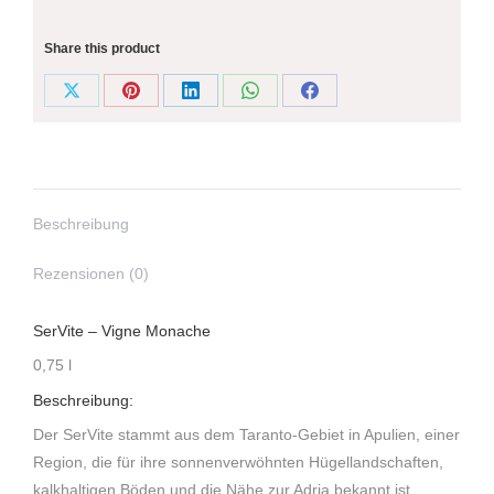
Share this product
Share
Share
Share
Share
Share
on
on
on
on
on
X
Pinterest
LinkedIn
WhatsApp
Facebook
Beschreibung
Rezensionen (0)
SerVite – Vigne Monache
0,75 l
Beschreibung:
Der SerVite stammt aus dem Taranto-Gebiet in Apulien, einer
Region, die für ihre sonnenverwöhnten Hügellandschaften,
kalkhaltigen Böden und die Nähe zur Adria bekannt ist.