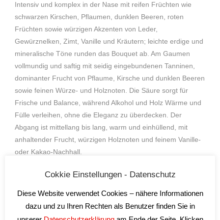
Intensiv und komplex in der Nase mit reifen Früchten wie
schwarzen Kirschen, Pflaumen, dunklen Beeren, roten
Früchten sowie würzigen Akzenten von Leder,
Gewürznelken, Zimt, Vanille und Kräutern; leichte erdige und
mineralische Töne runden das Bouquet ab. Am Gaumen
vollmundig und saftig mit seidig eingebundenen Tanninen,
dominanter Frucht von Pflaume, Kirsche und dunklen Beeren
sowie feinen Würze- und Holznoten. Die Säure sorgt für
Frische und Balance, während Alkohol und Holz Wärme und
Fülle verleihen, ohne die Eleganz zu überdecken. Der
Abgang ist mittellang bis lang, warm und einhüllend, mit
anhaltender Frucht, würzigen Holznoten und feinem Vanille-
oder Kakao-Nachhall.
Passt gut zu:
Cokkie Einstellungen - Datenschutz
Gegrilltes rotes Fleisch, Schweinefleisch mit würzigen
Diese Website verwendet Cookies – nähere Informationen
Marinaden, kräftige Pastagerichte mit Tomaten und Kräutern,
dazu und zu Ihren Rechten als Benutzer finden Sie in
gereifte Käse wie Pecorino oder Parmesan, aber auch zu
unserer
Datenschutzerklärung
am Ende der Seite. Klicken
Schmorgerichten oder zu mediterranen Gerichten mit