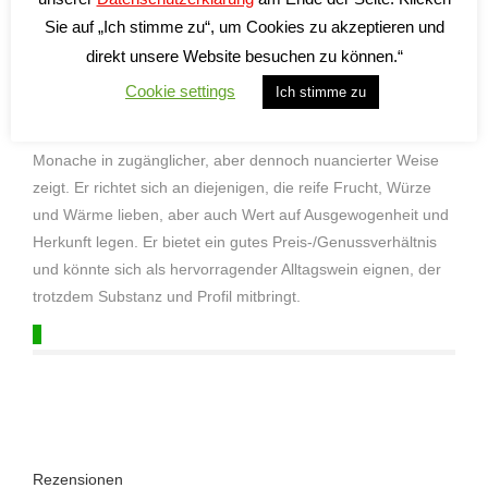
Paprika, Aubergine etc.
Sie auf „Ich stimme zu“, um Cookies zu akzeptieren und
direkt unsere Website besuchen zu können.“
Cookie settings
Ich stimme zu
Charakter:
Ser Vite ist ein Wein, der den Primitivo-Charakter von Vigne
Monache in zugänglicher, aber dennoch nuancierter Weise
zeigt. Er richtet sich an diejenigen, die reife Frucht, Würze
und Wärme lieben, aber auch Wert auf Ausgewogenheit und
Herkunft legen. Er bietet ein gutes Preis-/Genussverhältnis
und könnte sich als hervorragender Alltagswein eignen, der
trotzdem Substanz und Profil mitbringt.
Rezensionen