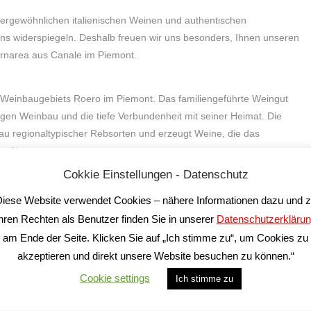
ergewöhnlichen italienischen Weinen und authentischen
aliens widerspiegeln. Deshalb freuen wir uns besonders, Ihnen unseren
Cornarea aus Canale im Piemont.
 Weinbaugebiets Roero im Piemont. Das familiengeführte Weingut
tigen Weinbau und die tiefe Verbundenheit mit seiner Heimat. Die
au regionaltypischer Rebsorten und erzeugt Weine, die das
egeln.
Weine
Cokkie Einstellungen - Datenschutz
chaften Norditaliens. Bekannt für ihre sanften Hügel, kalkhaltigen
iese Website verwendet Cookies – nähere Informationen dazu und 
hier einige der charaktervollsten Weine Italiens. Besonders die
hren Rechten als Benutzer finden Sie in unserer
Datenschutzerkläru
n ihre perfekte Heimat gefunden.
am Ende der Seite. Klicken Sie auf „Ich stimme zu“, um Cookies zu
hervorragenden Roero Arneis einen Namen gemacht. Die Weißweine
akzeptieren und direkt unsere Website besuchen zu können.“
 Fruchtaromen und eine bemerkenswerte Mineralität – ein perfekter
Cookie settings
Ich stimme zu