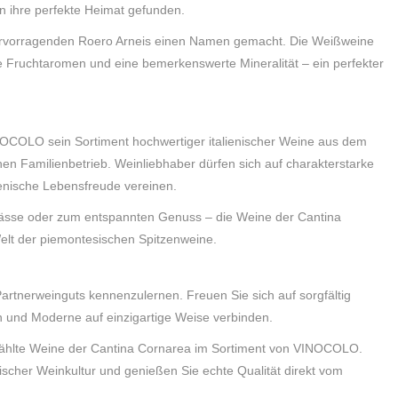
n ihre perfekte Heimat gefunden.
hervorragenden Roero Arneis einen Namen gemacht. Die Weißweine
 Fruchtaromen und eine bemerkenswerte Mineralität – ein perfekter
NOCOLO sein Sortiment hochwertiger italienischer Weine aus dem
hen Familienbetrieb. Weinliebhaber dürfen sich auf charakterstarke
ienische Lebensfreude vereinen.
nlässe oder zum entspannten Genuss – die Weine der Cantina
Welt der piemontesischen Spitzenweine.
Partnerweinguts kennenzulernen. Freuen Sie sich auf sorgfältig
on und Moderne auf einzigartige Weise verbinden.
wählte Weine der Cantina Cornarea im Sortiment von VINOCOLO.
enischer Weinkultur und genießen Sie echte Qualität direkt vom