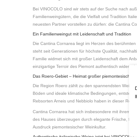
Bei VINOCOLO sind wir stets auf der Suche nach auß
Familienweingütern, die die Vielfalt und Tradition It
neuesten Partner vorstellen zu dürfen: die Cantina 
Ein Familienweingut mit Leidenschaft und Tradition
Die Cantina Cornarea liegt im Herzen des berühmten
steht seit Generationen für höchste Qualität, nachhal
Familie widmet sich mit großer Leidenschaft dem Anb
einzigartige Terroir des Piemont authentisch widerspi
Das Roero-Gebiet – Heimat großer piemontesischer 
Die Region Roero zählt zu den spannendsten Weinlands
D
Böden und ideale klimatische Bedingungen, entstehen 
I
Rebsorten Arneis und Nebbiolo haben in dieser Regio
Cantina Cornarea hat sich insbesondere mit ihrem 
des Hauses überzeugen durch elegante Frische, feine
Ausdruck piemontesischer Weinkultur.
Authentische italienische Weine jetzt bei VINOCOLO