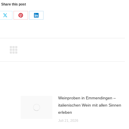
Share this post
e
Share
Share
Share
on
on
on
book
X
Pinterest
LinkedIn
Weinproben in Emmendingen –
italienischen Wein mit allen Sinnen
erleben
Juli 21, 2026