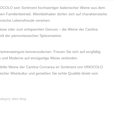
NOCOLO sein Sortiment hochwertiger italienischer Weine aus dem
hen Familienbetrieb. Weinliebhaber dürfen sich auf charakterstarke
ienische Lebensfreude vereinen.
nlässe oder zum entspannten Genuss – die Weine der Cantina
Welt der piemontesischen Spitzenweine.
Partnerweinguts kennenzulernen. Freuen Sie sich auf sorgfältig
on und Moderne auf einzigartige Weise verbinden.
wählte Weine der Cantina Cornarea im Sortiment von VINOCOLO.
enischer Weinkultur und genießen Sie echte Qualität direkt vom
ategory:
Wein Blog