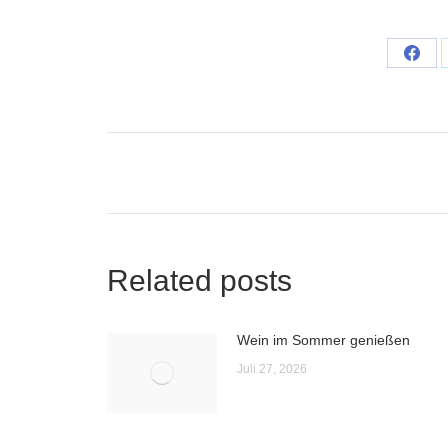
Shar
on
Face
Post
navigation
Related posts
Wein im Sommer genießen
Juli 27, 2026