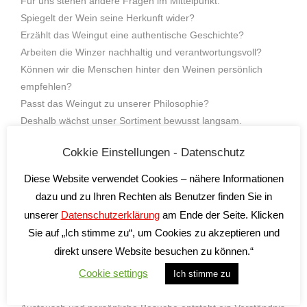
Für uns stehen andere Fragen im Mittelpunkt:
Spiegelt der Wein seine Herkunft wider?
Erzählt das Weingut eine authentische Geschichte?
Arbeiten die Winzer nachhaltig und verantwortungsvoll?
Können wir die Menschen hinter den Weinen persönlich
empfehlen?
Passt das Weingut zu unserer Philosophie?
Deshalb wächst unser Sortiment bewusst langsam.
Wir möchten lieber wenige italienische Weingüter persönlich
Cokkie Einstellungen - Datenschutz
kennen als viele Betriebe lediglich aus Katalogen oder
Datenblättern.
Diese Website verwendet Cookies – nähere Informationen
dazu und zu Ihren Rechten als Benutzer finden Sie in
unserer
Datenschutzerklärung
am Ende der Seite. Klicken
Qualität durch Spezialisierung
Sie auf „Ich stimme zu“, um Cookies zu akzeptieren und
Unsere Konzentration auf das
Piemont
und
Apulien
ist eine
direkt unsere Website besuchen zu können.“
bewusste Entscheidung.
Cookie settings
Sie ermöglicht es uns, die Regionen, die Winzer und die
Ich stimme zu
Weine intensiv kennenzulernen. Durch regelmäßigen