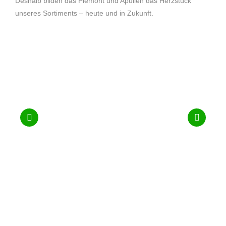
Deshalb bilden das Piemont und Apulien das Herzstück
unseres Sortiments – heute und in Zukunft.