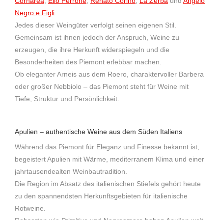
Cornarea
,
Elio Perrone
,
Renato Corino
,
La Zerba
und
Angelo
Negro e Figli
.
Jedes dieser Weingüter verfolgt seinen eigenen Stil.
Gemeinsam ist ihnen jedoch der Anspruch, Weine zu
erzeugen, die ihre Herkunft widerspiegeln und die
Besonderheiten des Piemont erlebbar machen.
Ob eleganter Arneis aus dem Roero, charaktervoller Barbera
oder großer Nebbiolo – das Piemont steht für Weine mit
Tiefe, Struktur und Persönlichkeit.
Apulien – authentische Weine aus dem Süden Italiens
Während das Piemont für Eleganz und Finesse bekannt ist,
begeistert Apulien mit Wärme, mediterranem Klima und einer
jahrtausendealten Weinbautradition.
Die Region im Absatz des italienischen Stiefels gehört heute
zu den spannendsten Herkunftsgebieten für italienische
Rotweine.