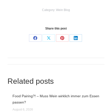
Category:
Wein Blog
Share this post
Share
Share
Share
Share
on
on
on
on
Facebook
X
Pinterest
LinkedIn
Post
navigation
Related posts
Food Pairing?! – Muss Wein wirklich immer zum Essen
passen?
August 6, 2026